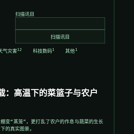
扫描讯目
扫描讯目
12
1
1
天气灾害
科技数码
其他
下载：高温下的菜篮子与农户
大棚变“蒸笼”，更打乱了农户的作息与蔬菜的生长
温下的真实图景。