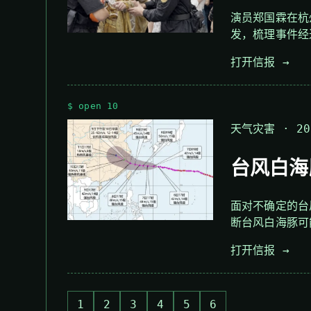
演员郑国霖在杭
发，梳理事件经
打开信报 →
$ open 10
天气灾害 · 202
台风白海
面对不确定的台
断台风白海豚可
打开信报 →
1
2
3
4
5
6