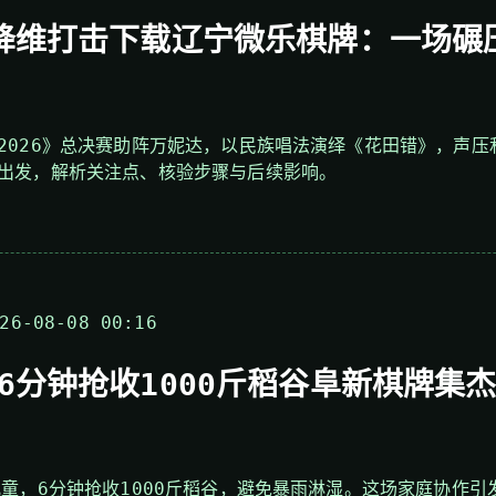
降维打击下载辽宁微乐棋牌：一场碾
2026》总决赛助阵万妮达，以民族唱法演绎《花田错》，声
出发，解析关注点、核验步骤与后续影响。
6-08-08 00:16
6分钟抢收1000斤稻谷阜新棋牌集
儿童，6分钟抢收1000斤稻谷，避免暴雨淋湿。这场家庭协作