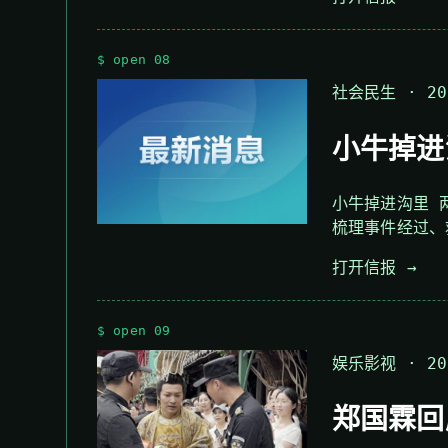
$ open 08
社会民生 · 202
小牛掉进
小牛掉进沟里 
梳理事件经过、
打开信报 →
$ open 09
娱乐影视 · 202
郑国霖回