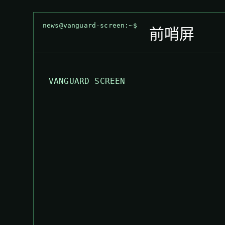
news@vanguard-screen:~$
前哨屏
VANGUARD SCREEN