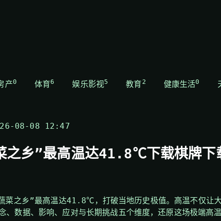
0
6
5
2
0
房产
体育
娱乐影视
教育
健康生活
6-08-08 12:47
菜之乡”最高温达41.8℃下载棋牌
国蔬菜之乡”最高温达41.8℃，打破当地历史极值。高温不仅让
念、数据、影响、应对与长期挑战五个维度，还原这场极端高