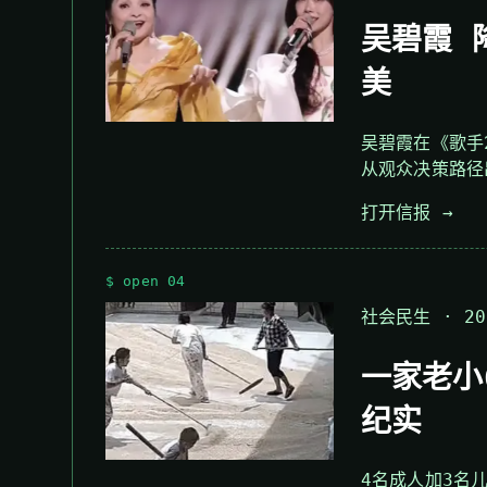
吴碧霞 
美
吴碧霞在《歌手
从观众决策路径
打开信报 →
$ open 04
社会民生 · 202
一家老小
纪实
4名成人加3名